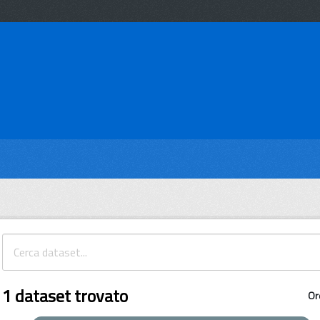
1 dataset trovato
Or