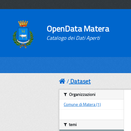
OpenData Matera
Catalogo dei Dati Aperti
Dataset
Organizzazioni
Comune di Matera (1)
temi