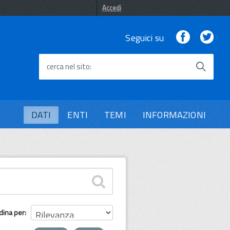
Accedi
Facebook
Twi
Seguici su
cerca nel sito
DATI
ENTI
TEMI
INFORMAZIONI
dina per