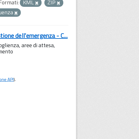
Formati:
KML
ZIP
luenza
tione dell'emergenza - C...
lienza, aree di attesa,
amento
one API
).