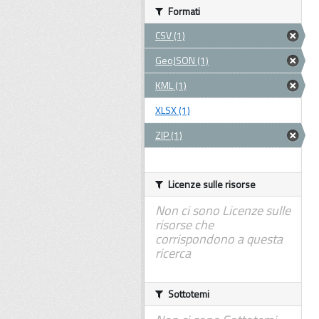
Formati
CSV (1)
GeoJSON (1)
KML (1)
XLSX (1)
ZIP (1)
Licenze sulle risorse
Non ci sono Licenze sulle
risorse che
corrispondono a questa
ricerca
Sottotemi