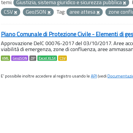
temi:
Giustizia, sistema giuridico e sicurezza pubblica
CSV
GeoJSON
Tag:
aree attesa
zone conf
Piano Comunale di Protezione Civile - Elementi di ges
Approvazione DelC 00076-2017 del 03/10/2017. Aree accog
viabilità di emergenza, zone di confluenza, aree ammass
KML
GeoJSON
ZIP
Excel XLSX
CSV
E' possibile inoltre accedere al registro usando le
API
(vedi
Documentazi