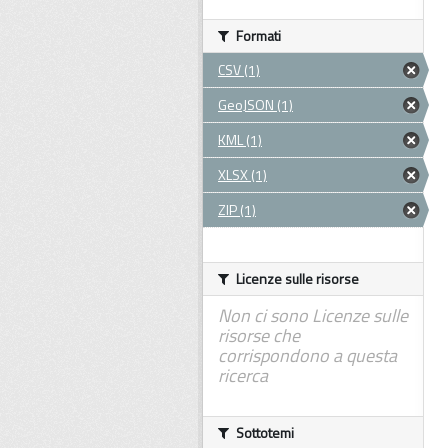
Formati
CSV (1)
GeoJSON (1)
KML (1)
XLSX (1)
ZIP (1)
Licenze sulle risorse
Non ci sono Licenze sulle
risorse che
corrispondono a questa
ricerca
Sottotemi