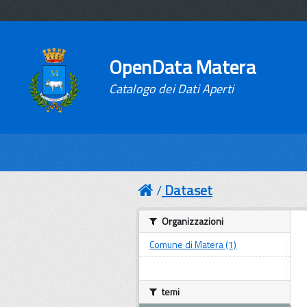
OpenData Matera
Catalogo dei Dati Aperti
Dataset
Organizzazioni
Comune di Matera (1)
temi