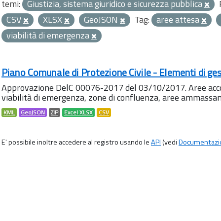
temi:
Giustizia, sistema giuridico e sicurezza pubblica
CSV
XLSX
GeoJSON
Tag:
aree attesa
viabilità di emergenza
Piano Comunale di Protezione Civile - Elementi di ges
Approvazione DelC 00076-2017 del 03/10/2017. Aree accog
viabilità di emergenza, zone di confluenza, aree ammass
KML
GeoJSON
ZIP
Excel XLSX
CSV
E' possibile inoltre accedere al registro usando le
API
(vedi
Documentazi