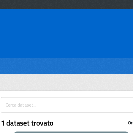
1 dataset trovato
Or