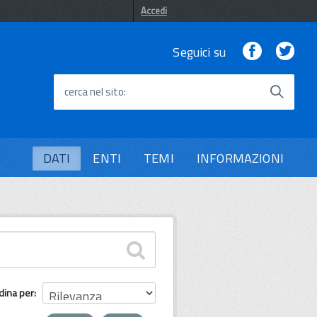
Accedi
Facebook
Twi
Seguici su
cerca nel sito
DATI
ENTI
TEMI
INFORMAZIONI
dina per