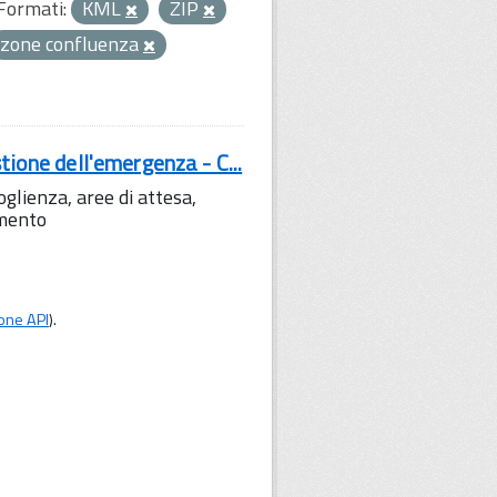
Formati:
KML
ZIP
zone confluenza
tione dell'emergenza - C...
lienza, aree di attesa,
amento
one API
).