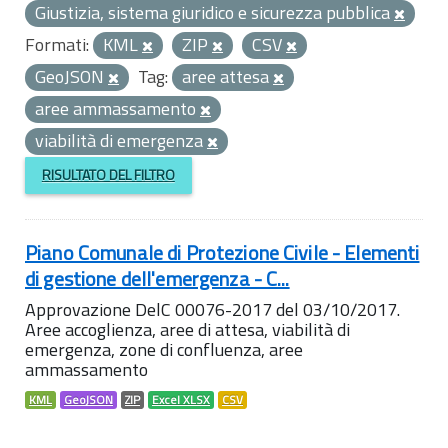
Giustizia, sistema giuridico e sicurezza pubblica
Formati:
KML
ZIP
CSV
GeoJSON
Tag:
aree attesa
aree ammassamento
viabilità di emergenza
RISULTATO DEL FILTRO
Piano Comunale di Protezione Civile - Elementi
di gestione dell'emergenza - C...
Approvazione DelC 00076-2017 del 03/10/2017.
Aree accoglienza, aree di attesa, viabilità di
emergenza, zone di confluenza, aree
ammassamento
KML
GeoJSON
ZIP
Excel XLSX
CSV