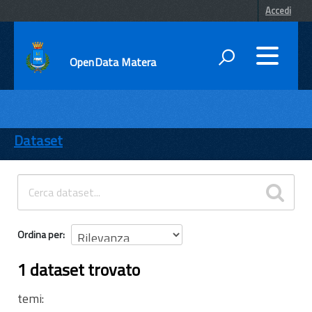
Accedi
OpenData Matera
DATI
ENTI
Dataset
TEMI
INFORMAZIONI
Ordina per
1 dataset trovato
temi: