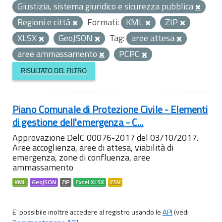
Giustizia, sistema giuridico e sicurezza pubblica
Regioni e città
Formati:
KML
ZIP
XLSX
GeoJSON
Tag:
aree attesa
aree ammassamento
PCPC
RISULTATO DEL FILTRO
Piano Comunale di Protezione Civile - Elementi
di gestione dell'emergenza - C...
Approvazione DelC 00076-2017 del 03/10/2017.
Aree accoglienza, aree di attesa, viabilità di
emergenza, zone di confluenza, aree
ammassamento
KML
GeoJSON
ZIP
Excel XLSX
CSV
E' possibile inoltre accedere al registro usando le
API
(vedi