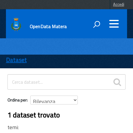
Accedi
OpenData Matera
DATI
ENTI
Dataset
TEMI
INFORMAZIONI
Ordina per
1 dataset trovato
temi: