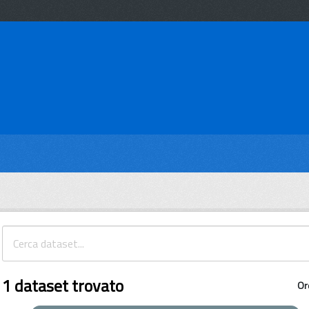
1 dataset trovato
Or