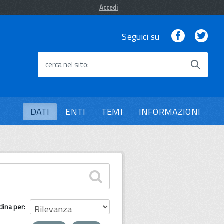
Accedi
Facebook
Twi
Seguici su
cerca nel sito
DATI
ENTI
TEMI
INFORMAZIONI
dina per