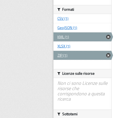
Formati
CSV (1)
GeoJSON (1)
KML (1)
XLSX (1)
ZIP (1)
Licenze sulle risorse
Non ci sono Licenze sulle
risorse che
corrispondono a questa
ricerca
Sottotemi