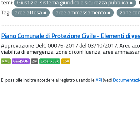
temi:
Giustizia, sistema giuridico e sicurezza pubblica
Tag:
aree attesa
aree ammassamento
zone co
Piano Comunale di Protezione Civile - Elementi di ges
Approvazione DelC 00076-2017 del 03/10/2017. Aree accog
viabilità di emergenza, zone di confluenza, aree ammass
KML
GeoJSON
ZIP
Excel XLSX
CSV
E' possibile inoltre accedere al registro usando le
API
(vedi
Documentazi