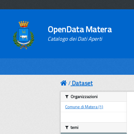
OpenData Matera
Catalogo dei Dati Aperti
Dataset
Organizzazioni
Comune di Matera (1)
temi