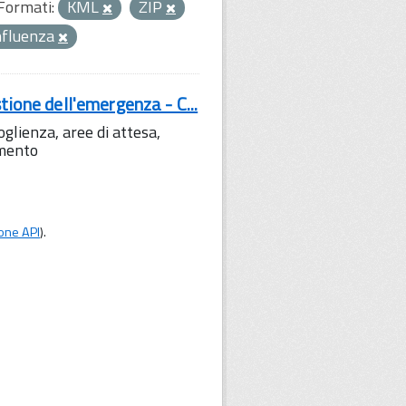
Formati:
KML
ZIP
nfluenza
tione dell'emergenza - C...
lienza, aree di attesa,
amento
one API
).