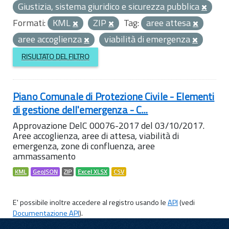
Giustizia, sistema giuridico e sicurezza pubblica
Formati:
KML
ZIP
Tag:
aree attesa
aree accoglienza
viabilità di emergenza
RISULTATO DEL FILTRO
Piano Comunale di Protezione Civile - Elementi
di gestione dell'emergenza - C...
Approvazione DelC 00076-2017 del 03/10/2017.
Aree accoglienza, aree di attesa, viabilità di
emergenza, zone di confluenza, aree
ammassamento
KML
GeoJSON
ZIP
Excel XLSX
CSV
E' possibile inoltre accedere al registro usando le
API
(vedi
Documentazione API
).