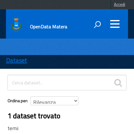
Accedi
OpenData Matera
DATI
ENTI
Dataset
TEMI
INFORMAZIONI
Ordina per
1 dataset trovato
temi: