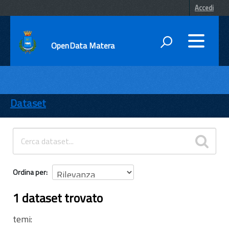
Accedi
OpenData Matera
DATI
ENTI
Dataset
TEMI
INFORMAZIONI
Ordina per
1 dataset trovato
temi: