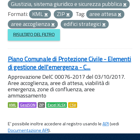
Giustizia, sistema giuridico e sicurezza pubblica
Formati:
KML
ZIP
Tag:
aree attesa
aree accoglienza
edifici strategici
RISULTATO DEL FILTRO
Piano Comunale di Protezione Civile - Elementi
di gestione dell'emergenza - C...
Approvazione DelC 00076-2017 del 03/10/2017.
Aree accoglienza, aree di attesa, viabilità di
emergenza, zone di confluenza, aree
ammassamento
KML
GeoJSON
ZIP
Excel XLSX
CSV
E' possibile inoltre accedere al registro usando le
API
(vedi
Documentazione API
).