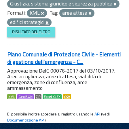
Giustizia, sistema giuridico e sicurezza pubblica
Formati:
KML
Tag:
aree attesa
edifici strategici
RISULTATO DEL FILTRO
Piano Comunale di Protezione Civile - Elementi
di gestione dell'emergenza - C...
Approvazione DelC 00076-2017 del 03/10/2017.
Aree accoglienza, aree di attesa, viabilità di
emergenza, zone di confluenza, aree
ammassamento
KML
GeoJSON
ZIP
Excel XLSX
CSV
E' possibile inoltre accedere al registro usando le
API
(vedi
Documentazione API
).