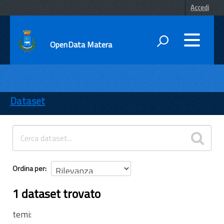
Accedi
OpenData Matera
DATI
ENTI
Dataset
TEMI
INFORMAZIONI
Ordina per
1 dataset trovato
temi: