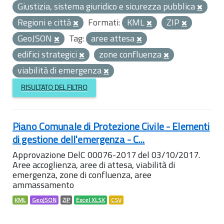
Giustizia, sistema giuridico e sicurezza pubblica
Regioni e città
Formati:
KML
ZIP
GeoJSON
Tag:
aree attesa
edifici strategici
zone confluenza
viabilità di emergenza
RISULTATO DEL FILTRO
Piano Comunale di Protezione Civile - Elementi
di gestione dell'emergenza - C...
Approvazione DelC 00076-2017 del 03/10/2017.
Aree accoglienza, aree di attesa, viabilità di
emergenza, zone di confluenza, aree
ammassamento
KML
GeoJSON
ZIP
Excel XLSX
CSV