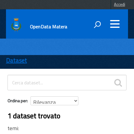
Accedi
OpenData Matera
DATI
ENTI
Dataset
TEMI
INFORMAZIONI
Ordina per
1 dataset trovato
temi: