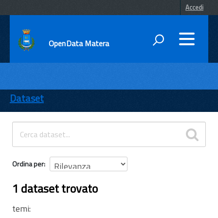
Accedi
OpenData Matera
DATI
ENTI
Dataset
TEMI
INFORMAZIONI
Ordina per
1 dataset trovato
temi: