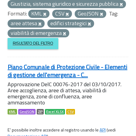
Giustizia, sistema giuridico e sicurezza pubblica
Formati:
KML
CSV
GeoJSON
Tag:
aree attesa
edifici strategici
viabilità di emergenza
RISULTATO DEL FILTRO
Piano Comunale di Protezione Civile - Elementi
di gestione dell'emergenza - C...
Approvazione DelC 00076-2017 del 03/10/2017.
Aree accoglienza, aree di attesa, viabilità di
emergenza, zone di confluenza, aree
ammassamento
KML
GeoJSON
ZIP
Excel XLSX
CSV
E' possibile inoltre accedere al registro usando le
API
(vedi