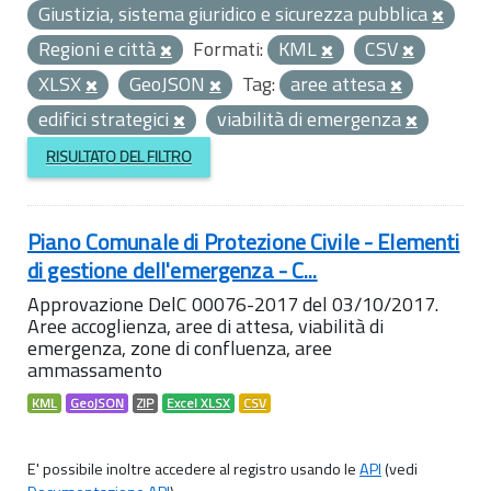
Giustizia, sistema giuridico e sicurezza pubblica
Regioni e città
Formati:
KML
CSV
XLSX
GeoJSON
Tag:
aree attesa
edifici strategici
viabilità di emergenza
RISULTATO DEL FILTRO
Piano Comunale di Protezione Civile - Elementi
di gestione dell'emergenza - C...
Approvazione DelC 00076-2017 del 03/10/2017.
Aree accoglienza, aree di attesa, viabilità di
emergenza, zone di confluenza, aree
ammassamento
KML
GeoJSON
ZIP
Excel XLSX
CSV
E' possibile inoltre accedere al registro usando le
API
(vedi