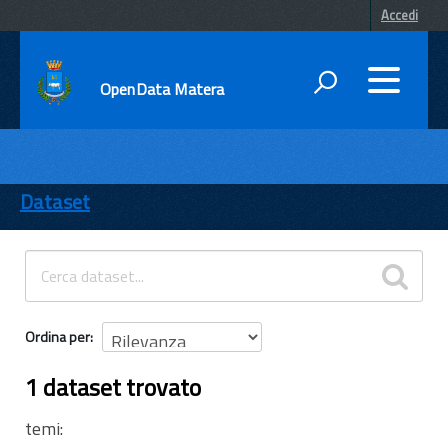
Accedi
OpenData Matera
DATI
ENTI
Dataset
TEMI
INFORMAZIONI
Ordina per
1 dataset trovato
temi: