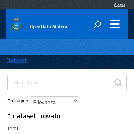
Accedi
OpenData Matera
DATI
ENTI
Dataset
TEMI
INFORMAZIONI
Ordina per
1 dataset trovato
temi: