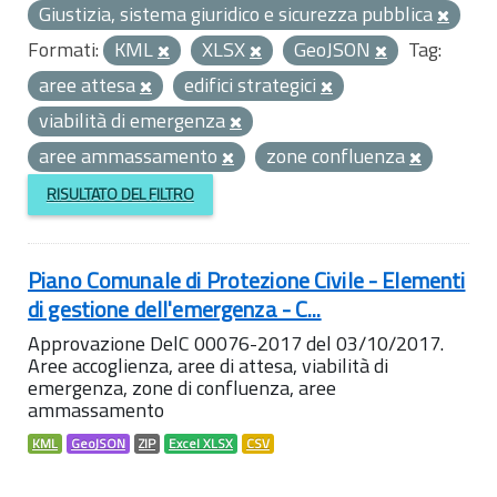
Giustizia, sistema giuridico e sicurezza pubblica
Formati:
KML
XLSX
GeoJSON
Tag:
aree attesa
edifici strategici
viabilità di emergenza
aree ammassamento
zone confluenza
RISULTATO DEL FILTRO
Piano Comunale di Protezione Civile - Elementi
di gestione dell'emergenza - C...
Approvazione DelC 00076-2017 del 03/10/2017.
Aree accoglienza, aree di attesa, viabilità di
emergenza, zone di confluenza, aree
ammassamento
KML
GeoJSON
ZIP
Excel XLSX
CSV