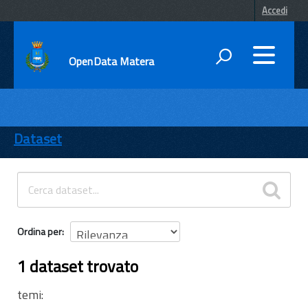
Accedi
OpenData Matera
DATI
ENTI
Dataset
TEMI
INFORMAZIONI
Ordina per
1 dataset trovato
temi: