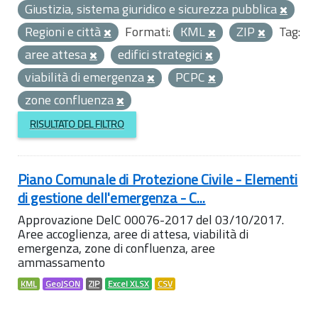
Giustizia, sistema giuridico e sicurezza pubblica
Regioni e città
Formati:
KML
ZIP
Tag:
aree attesa
edifici strategici
viabilità di emergenza
PCPC
zone confluenza
RISULTATO DEL FILTRO
Piano Comunale di Protezione Civile - Elementi
di gestione dell'emergenza - C...
Approvazione DelC 00076-2017 del 03/10/2017.
Aree accoglienza, aree di attesa, viabilità di
emergenza, zone di confluenza, aree
ammassamento
KML
GeoJSON
ZIP
Excel XLSX
CSV