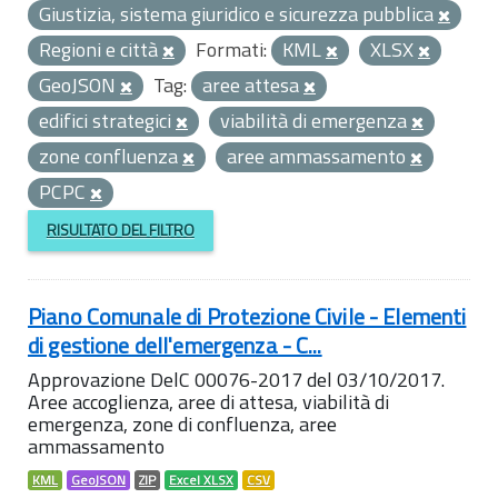
Giustizia, sistema giuridico e sicurezza pubblica
Regioni e città
Formati:
KML
XLSX
GeoJSON
Tag:
aree attesa
edifici strategici
viabilità di emergenza
zone confluenza
aree ammassamento
PCPC
RISULTATO DEL FILTRO
Piano Comunale di Protezione Civile - Elementi
di gestione dell'emergenza - C...
Approvazione DelC 00076-2017 del 03/10/2017.
Aree accoglienza, aree di attesa, viabilità di
emergenza, zone di confluenza, aree
ammassamento
KML
GeoJSON
ZIP
Excel XLSX
CSV