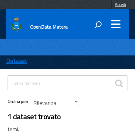
Accedi
OpenData Matera
DATI
ENTI
Dataset
TEMI
INFORMAZIONI
Ordina per
1 dataset trovato
temi: