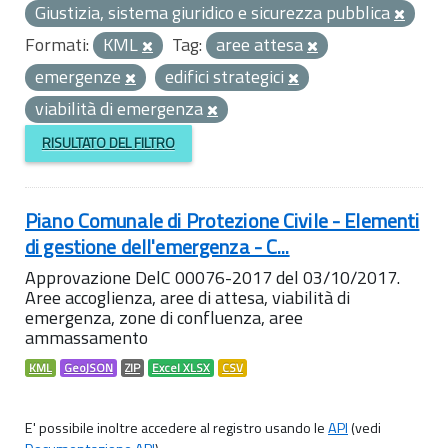
Giustizia, sistema giuridico e sicurezza pubblica
Formati:
KML
Tag:
aree attesa
emergenze
edifici strategici
viabilità di emergenza
RISULTATO DEL FILTRO
Piano Comunale di Protezione Civile - Elementi
di gestione dell'emergenza - C...
Approvazione DelC 00076-2017 del 03/10/2017.
Aree accoglienza, aree di attesa, viabilità di
emergenza, zone di confluenza, aree
ammassamento
KML
GeoJSON
ZIP
Excel XLSX
CSV
E' possibile inoltre accedere al registro usando le
API
(vedi