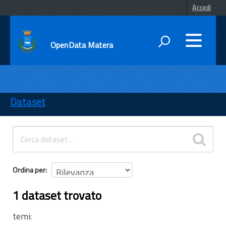
Accedi
OpenData Matera
DATI
ENTI
Dataset
TEMI
INFORMAZIONI
Ordina per
1 dataset trovato
temi: