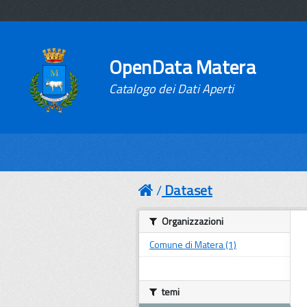
OpenData Matera
Catalogo dei Dati Aperti
Dataset
Organizzazioni
Comune di Matera (1)
temi