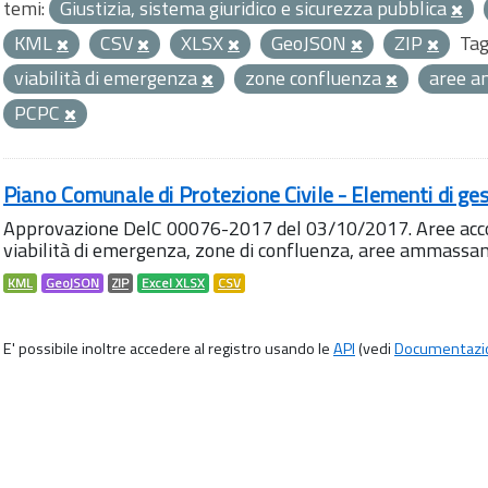
temi:
Giustizia, sistema giuridico e sicurezza pubblica
KML
CSV
XLSX
GeoJSON
ZIP
Tag
viabilità di emergenza
zone confluenza
aree 
PCPC
Piano Comunale di Protezione Civile - Elementi di ges
Approvazione DelC 00076-2017 del 03/10/2017. Aree accog
viabilità di emergenza, zone di confluenza, aree ammass
KML
GeoJSON
ZIP
Excel XLSX
CSV
E' possibile inoltre accedere al registro usando le
API
(vedi
Documentazi