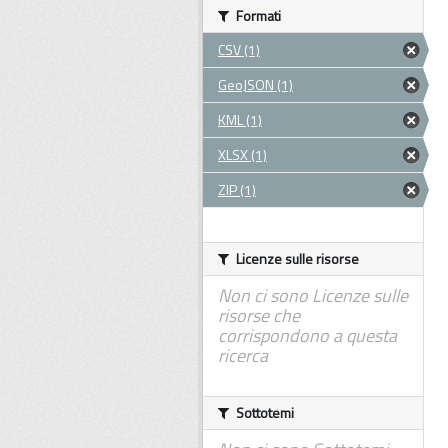
Formati
CSV (1)
GeoJSON (1)
KML (1)
XLSX (1)
ZIP (1)
Licenze sulle risorse
Non ci sono Licenze sulle
risorse che
corrispondono a questa
ricerca
Sottotemi