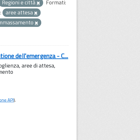
Regioni e città
Formati:
:
aree attesa
ammassamento
tione dell'emergenza - C...
lienza, aree di attesa,
amento
one API
).