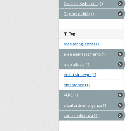
Giustizia, sistema ... (1)
Regioni e città (1)
Tag
aree accoglienza (1)
aree ammassamento (1)
aree attesa (1)
edifici strategici (1)
emergenze (1)
PCPC (1)
viabilità di emergenza (1)
zone confluenza (1)