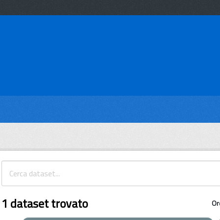
1 dataset trovato
Or