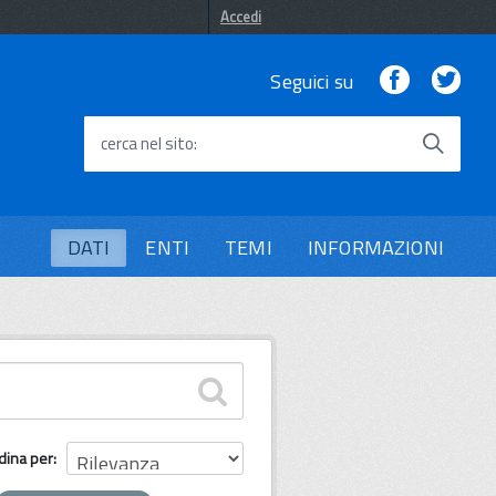
Accedi
Facebook
Twi
Seguici su
cerca nel sito
DATI
ENTI
TEMI
INFORMAZIONI
dina per