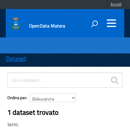
Accedi
OpenData Matera
DATI
ENTI
Dataset
TEMI
INFORMAZIONI
Ordina per
1 dataset trovato
temi: