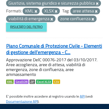
Giustizia, sistema giuridico e sicurezza pubblica
Formati:
KML
XLSX
Tag:
aree attesa
viabilità di emergenza
zone confluenza
RISULTATO DEL FILTRO
Piano Comunale di Protezione Civile - Elementi
di gestione dell'emergenza - C...
Approvazione DelC 00076-2017 del 03/10/2017.
Aree accoglienza, aree di attesa, viabilità di
emergenza, zone di confluenza, aree
ammassamento
KML
GeoJSON
ZIP
Excel XLSX
CSV
E' possibile inoltre accedere al registro usando le
API
(vedi
Documentazione API
).