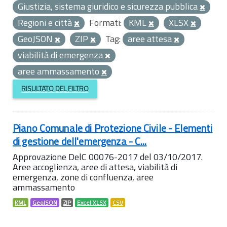
Giustizia, sistema giuridico e sicurezza pubblica
Regioni e città
Formati:
KML
XLSX
GeoJSON
ZIP
Tag:
aree attesa
viabilità di emergenza
aree ammassamento
RISULTATO DEL FILTRO
Piano Comunale di Protezione Civile - Elementi
di gestione dell'emergenza - C...
Approvazione DelC 00076-2017 del 03/10/2017.
Aree accoglienza, aree di attesa, viabilità di
emergenza, zone di confluenza, aree
ammassamento
KML
GeoJSON
ZIP
Excel XLSX
CSV