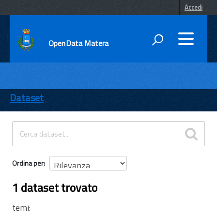
Accedi
OpenData Matera
DATI
ENTI
Dataset
TEMI
INFORMAZIONI
Ordina per
1 dataset trovato
temi: