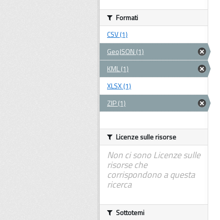
Formati
CSV (1)
GeoJSON (1)
KML (1)
XLSX (1)
ZIP (1)
Licenze sulle risorse
Non ci sono Licenze sulle
risorse che
corrispondono a questa
ricerca
Sottotemi