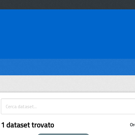
1 dataset trovato
Or