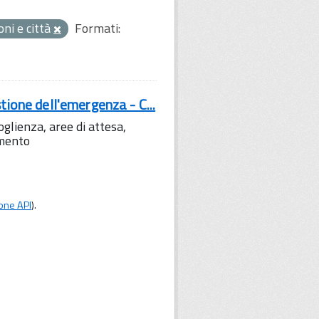
oni e città
Formati:
tione dell'emergenza - C...
lienza, aree di attesa,
amento
one API
).