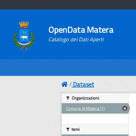
OpenData Matera
Catalogo dei Dati Aperti
Dataset
Organizzazioni
Comune di Matera (1)
temi