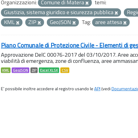
Organizzazioni:
Comune di Matera
temi:
Giustizia, sistema giuridico e sicurezza pubblica
Regi
KML
ZIP
GeoJSON
Tag:
aree attesa
Piano Comunale di Protezione Civile - Elementi di ges
Approvazione DelC 00076-2017 del 03/10/2017. Aree accog
viabilità di emergenza, zone di confluenza, aree ammass
KML
GeoJSON
ZIP
Excel XLSX
CSV
E' possibile inoltre accedere al registro usando le
API
(vedi
Documentazi