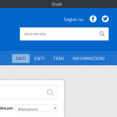
Accedi
Facebook
Twi
Seguici su
cerca nel sito
DATI
ENTI
TEMI
INFORMAZIONI
dina per