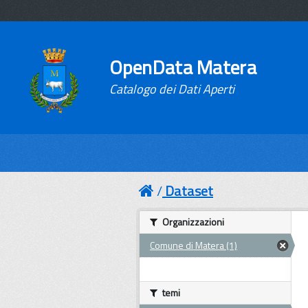
OpenData Matera
Catalogo dei Dati Aperti
Dataset
Organizzazioni
Comune di Matera (1)
temi