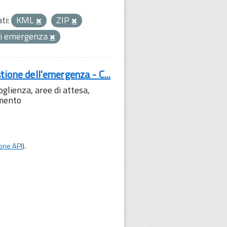
ti:
KML
ZIP
 di emergenza
tione dell'emergenza - C...
lienza, aree di attesa,
amento
one API
).