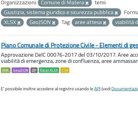
Organizzazioni:
Comune di Matera
temi:
Giustizia, sistema giuridico e sicurezza pubblica
Forma
XLSX
GeoJSON
Tag:
aree attesa
viabilità
Piano Comunale di Protezione Civile - Elementi di ges
Approvazione DelC 00076-2017 del 03/10/2017. Aree accog
viabilità di emergenza, zone di confluenza, aree ammass
KML
GeoJSON
ZIP
Excel XLSX
CSV
E' possibile inoltre accedere al registro usando le
API
(vedi
Documentazi