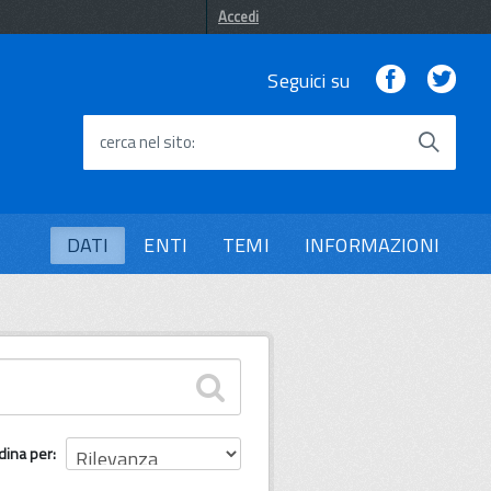
Accedi
Facebook
Twi
Seguici su
cerca nel sito
DATI
ENTI
TEMI
INFORMAZIONI
dina per