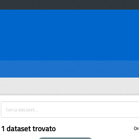
1 dataset trovato
Or