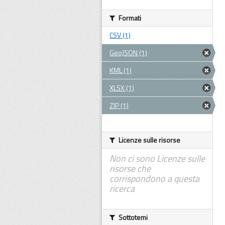
Formati
CSV (1)
GeoJSON (1)
KML (1)
XLSX (1)
ZIP (1)
Licenze sulle risorse
Non ci sono Licenze sulle
risorse che
corrispondono a questa
ricerca
Sottotemi