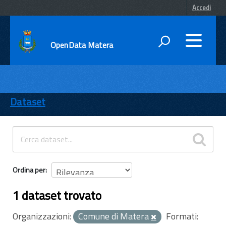
Accedi
OpenData Matera
DATI
ENTI
Dataset
TEMI
INFORMAZIONI
Ordina per
1 dataset trovato
Organizzazioni:
Comune di Matera
Formati: