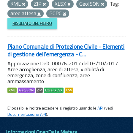
KML
ZIP
XLSX
GeoJSON
Tag:
aree attesa
PCPC
RISULTATO DEL FILTRO
Piano Comunale di Protezione Civile - Elementi
di gestione dell'emergenza - C...
Approvazione DelC 00076-2017 del 03/10/2017.
Aree accoglienza, aree di attesa, viabilità di
emergenza, zone di confluenza, aree
ammassamento
KML
GeoJSON
ZIP
Excel XLSX
CSV
E' possibile inoltre accedere al registro usando le
API
(vedi
Documentazione API
).
Informazioni OpenData Matera