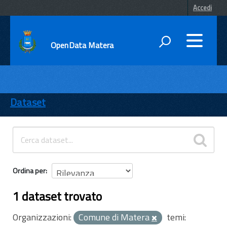
Accedi
OpenData Matera
DATI
ENTI
Dataset
TEMI
INFORMAZIONI
Ordina per
1 dataset trovato
Organizzazioni:
Comune di Matera
temi: