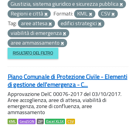
Giustizia, sistema giuridico e sicurezza pubblica
Regioni e città
Formati:
KML
CSV
Tag:
aree attesa
edifici strategici
viabilità di emergenza
aree ammassamento
RISULTATO DEL FILTRO
Piano Comunale di Protezione Civile - Elementi
di gestione dell'emergenza - C...
Approvazione DelC 00076-2017 del 03/10/2017.
Aree accoglienza, aree di attesa, viabilità di
emergenza, zone di confluenza, aree
ammassamento
KML
GeoJSON
ZIP
Excel XLSX
CSV