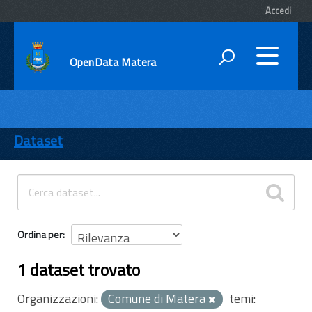
Accedi
OpenData Matera
DATI
ENTI
Dataset
TEMI
INFORMAZIONI
Ordina per
1 dataset trovato
Organizzazioni:
Comune di Matera
temi: