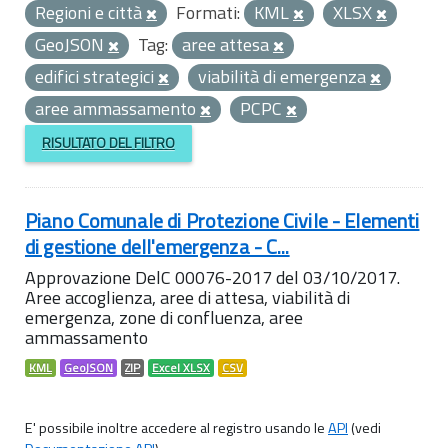
Regioni e città
Formati:
KML
XLSX
GeoJSON
Tag:
aree attesa
edifici strategici
viabilità di emergenza
aree ammassamento
PCPC
RISULTATO DEL FILTRO
Piano Comunale di Protezione Civile - Elementi
di gestione dell'emergenza - C...
Approvazione DelC 00076-2017 del 03/10/2017.
Aree accoglienza, aree di attesa, viabilità di
emergenza, zone di confluenza, aree
ammassamento
KML
GeoJSON
ZIP
Excel XLSX
CSV
E' possibile inoltre accedere al registro usando le
API
(vedi