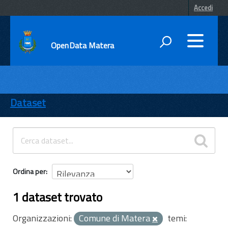
Accedi
OpenData Matera
DATI
ENTI
Dataset
TEMI
INFORMAZIONI
Ordina per
1 dataset trovato
Organizzazioni:
Comune di Matera
temi: