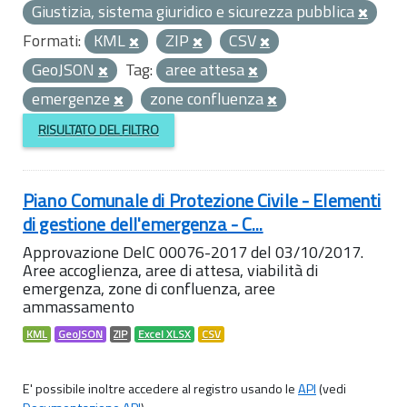
Giustizia, sistema giuridico e sicurezza pubblica
Formati:
KML
ZIP
CSV
GeoJSON
Tag:
aree attesa
emergenze
zone confluenza
RISULTATO DEL FILTRO
Piano Comunale di Protezione Civile - Elementi
di gestione dell'emergenza - C...
Approvazione DelC 00076-2017 del 03/10/2017.
Aree accoglienza, aree di attesa, viabilità di
emergenza, zone di confluenza, aree
ammassamento
KML
GeoJSON
ZIP
Excel XLSX
CSV
E' possibile inoltre accedere al registro usando le
API
(vedi