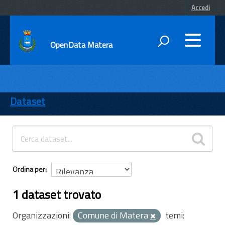
Accedi
OpenData Matera
DATI
ENTI
Dataset
TEMI
INFORMAZIONI
Ordina per
1 dataset trovato
Organizzazioni:
Comune di Matera
temi: