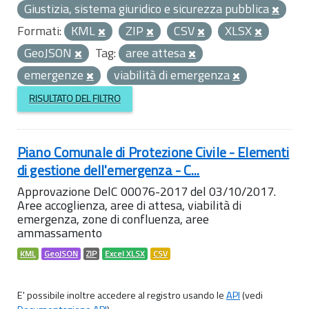
Giustizia, sistema giuridico e sicurezza pubblica
Formati:
KML
ZIP
CSV
XLSX
GeoJSON
Tag:
aree attesa
emergenze
viabilità di emergenza
RISULTATO DEL FILTRO
Piano Comunale di Protezione Civile - Elementi
di gestione dell'emergenza - C...
Approvazione DelC 00076-2017 del 03/10/2017.
Aree accoglienza, aree di attesa, viabilità di
emergenza, zone di confluenza, aree
ammassamento
KML
GeoJSON
ZIP
Excel XLSX
CSV
E' possibile inoltre accedere al registro usando le
API
(vedi