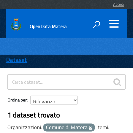
Accedi
OpenData Matera
DATI
ENTI
Dataset
TEMI
INFORMAZIONI
Ordina per
1 dataset trovato
Organizzazioni:
Comune di Matera
temi: