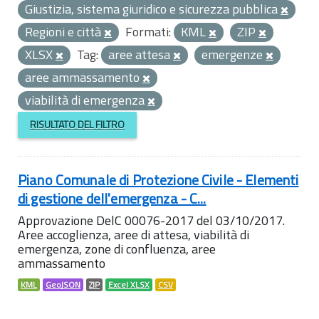
Giustizia, sistema giuridico e sicurezza pubblica
Regioni e città
Formati:
KML
ZIP
XLSX
Tag:
aree attesa
emergenze
aree ammassamento
viabilità di emergenza
RISULTATO DEL FILTRO
Piano Comunale di Protezione Civile - Elementi
di gestione dell'emergenza - C...
Approvazione DelC 00076-2017 del 03/10/2017.
Aree accoglienza, aree di attesa, viabilità di
emergenza, zone di confluenza, aree
ammassamento
KML
GeoJSON
ZIP
Excel XLSX
CSV