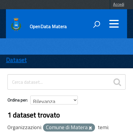
Accedi
OpenData Matera
DATI
ENTI
Dataset
TEMI
INFORMAZIONI
Ordina per
1 dataset trovato
Organizzazioni:
Comune di Matera
temi: