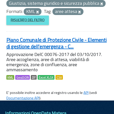
Giustizia, sistema giuridico e sicurezza pubblica
Formati:
KML
Tag:
aree attesa
RISULTATO DEL FILTRO
Piano Comunale di Protezione Civile - Elementi
di gestione dell'emergenza - C...
Approvazione DelC 00076-2017 del 03/10/2017.
Aree accoglienza, aree di attesa, viabilità di
emergenza, zone di confluenza, aree
ammassamento
KML
GeoJSON
ZIP
Excel XLSX
CSV
E' possibile inoltre accedere al registro usando le
API
(vedi
Documentazione API
).
Informazioni OpenData Matera