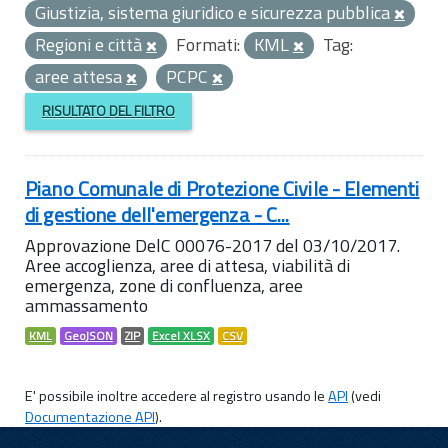
Giustizia, sistema giuridico e sicurezza pubblica
Regioni e città
Formati:
KML
Tag:
aree attesa
PCPC
RISULTATO DEL FILTRO
Piano Comunale di Protezione Civile - Elementi
di gestione dell'emergenza - C...
Approvazione DelC 00076-2017 del 03/10/2017.
Aree accoglienza, aree di attesa, viabilità di
emergenza, zone di confluenza, aree
ammassamento
KML
GeoJSON
ZIP
Excel XLSX
CSV
E' possibile inoltre accedere al registro usando le
API
(vedi
Documentazione API
).