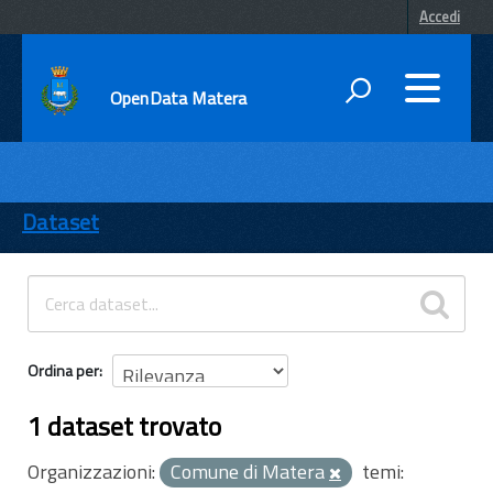
Accedi
OpenData Matera
DATI
ENTI
Dataset
TEMI
INFORMAZIONI
Ordina per
1 dataset trovato
Organizzazioni:
Comune di Matera
temi: