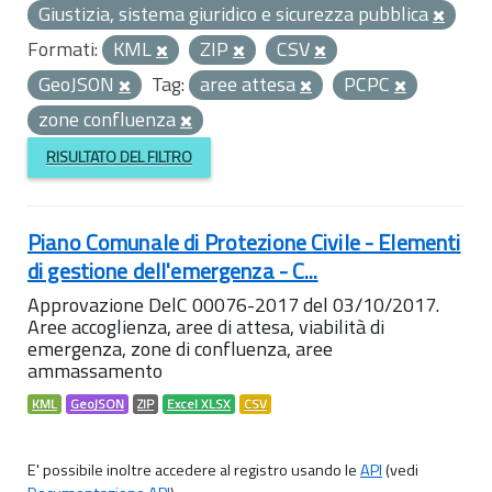
Giustizia, sistema giuridico e sicurezza pubblica
Formati:
KML
ZIP
CSV
GeoJSON
Tag:
aree attesa
PCPC
zone confluenza
RISULTATO DEL FILTRO
Piano Comunale di Protezione Civile - Elementi
di gestione dell'emergenza - C...
Approvazione DelC 00076-2017 del 03/10/2017.
Aree accoglienza, aree di attesa, viabilità di
emergenza, zone di confluenza, aree
ammassamento
KML
GeoJSON
ZIP
Excel XLSX
CSV
E' possibile inoltre accedere al registro usando le
API
(vedi