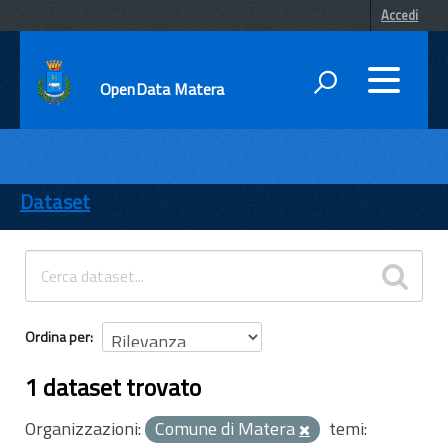
Accedi
OpenData Matera
DATI
ENTI
Dataset
TEMI
INFORMAZIONI
Ordina per
1 dataset trovato
Organizzazioni:
Comune di Matera
temi: