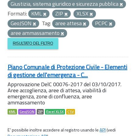
Giustizia, sistema giuridico e sicurezza pubblica
Formati:
KML
ZIP
XLSX
GeoJSON
Tag:
aree attesa
PCPC
aree ammassamento
RISULTATO DEL FILTRO
Piano Comunale di Protezione Civile - Elementi
di gestione dell'emergenza - C...
Approvazione DelC 00076-2017 del 03/10/2017.
Aree accoglienza, aree di attesa, viabilità di
emergenza, zone di confluenza, aree
ammassamento
KML
GeoJSON
ZIP
Excel XLSX
CSV
E' possibile inoltre accedere al registro usando le
API
(vedi