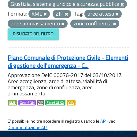
Giustizia, sistema giuridico e sicurezza pubblica
Formati:
KML
ZIP
Tag:
aree attesa
aree ammassamento
zone confluenza
RISULTATO DEL FILTRO
Piano Comunale di Protezione Civile - Elementi
di gestione dell'emergenza - C...
Approvazione DelC 00076-2017 del 03/10/2017.
Aree accoglienza, aree di attesa, viabilità di
emergenza, zone di confluenza, aree
ammassamento
KML
GeoJSON
ZIP
Excel XLSX
CSV
E' possibile inoltre accedere al registro usando le
API
(vedi
Documentazione API
).