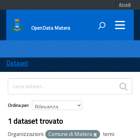
Accedi
OpenData Matera
DATI
ENTI
Dataset
TEMI
INFORMAZIONI
Ordina per
1 dataset trovato
Organizzazioni:
Comune di Matera
temi: