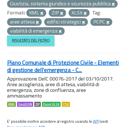
Giustizia, sistema giuridico e sicurezza pubblica
Formati:
KML
ZIP
XLSX
Tag:
aree attesa
edifici strategici
PCPC
viabilità di emergenza
RISULTATO DEL FILTRO
Piano Comunale di Protezione Civile - Elementi
di gestione dell'emergenza - C...
Approvazione DelC 00076-2017 del 03/10/2017.
Aree accoglienza, aree di attesa, viabilità di
emergenza, zone di confluenza, aree
ammassamento
KML
GeoJSON
ZIP
Excel XLSX
CSV
E' possibile inoltre accedere al registro usando le
API
(vedi