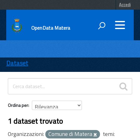
Accedi
OpenData Matera
DATI
ENTI
Dataset
TEMI
INFORMAZIONI
Ordina per
1 dataset trovato
Organizzazioni:
Comune di Matera
temi: