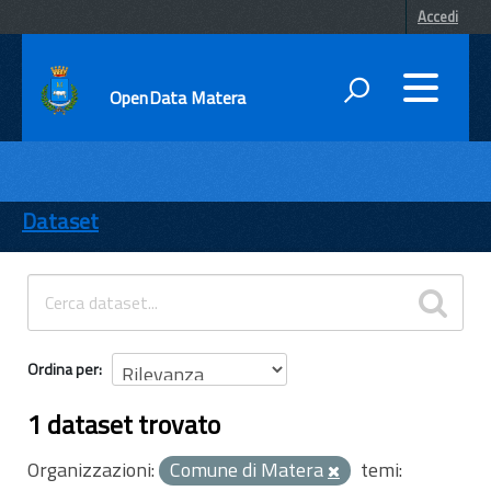
Accedi
OpenData Matera
DATI
ENTI
Dataset
TEMI
INFORMAZIONI
Ordina per
1 dataset trovato
Organizzazioni:
Comune di Matera
temi: