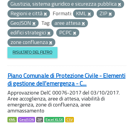
Giustizia, sistema giuridico e sicurezza pubblica
Regioni e città
Formati:
KML
ZIP
GeoJSON
Tag:
aree attesa
edifici strategici
PCPC
zone confluenza
RISULTATO DEL FILTRO
Piano Comunale di Protezione Civile - Elementi
di gestione dell'emergenza - C...
Approvazione DelC 00076-2017 del 03/10/2017.
Aree accoglienza, aree di attesa, viabilità di
emergenza, zone di confluenza, aree
ammassamento
KML
GeoJSON
ZIP
Excel XLSX
CSV