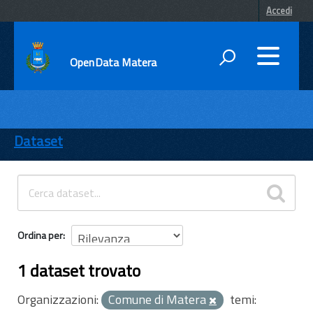
Accedi
OpenData Matera
DATI
ENTI
Dataset
TEMI
INFORMAZIONI
Ordina per
1 dataset trovato
Organizzazioni:
Comune di Matera
temi: