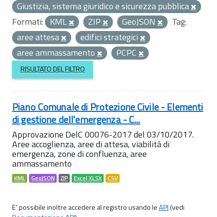
Giustizia, sistema giuridico e sicurezza pubblica
Formati:
KML
ZIP
GeoJSON
Tag:
aree attesa
edifici strategici
aree ammassamento
PCPC
RISULTATO DEL FILTRO
Piano Comunale di Protezione Civile - Elementi
di gestione dell'emergenza - C...
Approvazione DelC 00076-2017 del 03/10/2017.
Aree accoglienza, aree di attesa, viabilità di
emergenza, zone di confluenza, aree
ammassamento
KML
GeoJSON
ZIP
Excel XLSX
CSV
E' possibile inoltre accedere al registro usando le
API
(vedi