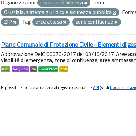
Organizzazioni:
Comune di Matera
temi:
Giustizia, sistema giuridico e sicurezza pubblica
Forma
ZIP
Tag:
aree attesa
zone confluenza
Piano Comunale di Protezione Civile - Elementi di ges
Approvazione DelC 00076-2017 del 03/10/2017. Aree accog
viabilità di emergenza, zone di confluenza, aree ammass
KML
GeoJSON
ZIP
Excel XLSX
CSV
E' possibile inoltre accedere al registro usando le
API
(vedi
Documentazi