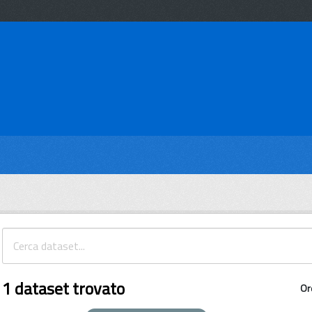
1 dataset trovato
Or