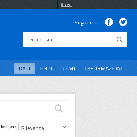
Accedi
Facebook
Twi
Seguici su
cerca nel sito
DATI
ENTI
TEMI
INFORMAZIONI
dina per