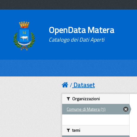
OpenData Matera
Catalogo dei Dati Aperti
Dataset
Organizzazioni
Comune di Matera (1)
temi