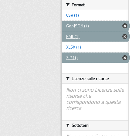
Formati
CSV (1)
GeoJSON (1)
KML (1)
XLSX (1)
ZIP (1)
Licenze sulle risorse
Non ci sono Licenze sulle
risorse che
corrispondono a questa
ricerca
Sottotemi