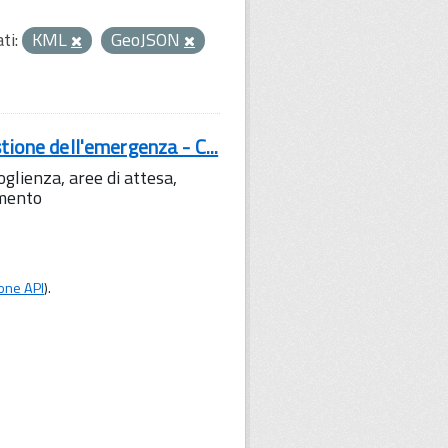
ti:
KML
GeoJSON
tione dell'emergenza - C...
lienza, aree di attesa,
amento
one API
).