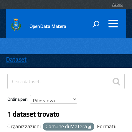
Accedi
OpenData Matera
DATI
ENTI
Dataset
TEMI
INFORMAZIONI
Ordina per
1 dataset trovato
Organizzazioni:
Comune di Matera
Formati: