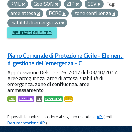
KML
GeoJSON
ZIP
CSV
Tag:
aree attesa
PCPC
zone confluenza
viabilità di emergenza
RISULTATO DEL FILTRO
Piano Comunale di Protezione Civile - Elementi
di gestione dell'emergenza - C...
Approvazione DelC 00076-2017 del 03/10/2017.
Aree accoglienza, aree di attesa, viabilità di
emergenza, zone di confluenza, aree
ammassamento
KML
GeoJSON
ZIP
Excel XLSX
CSV
E' possibile inoltre accedere al registro usando le
API
(vedi
Documentazione API
).