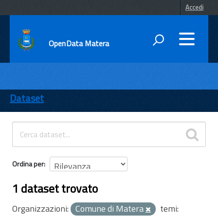
Accedi
OpenData Matera
DATI
ENTI
Dataset
TEMI
INFORMAZIONI
Ordina per
1 dataset trovato
Organizzazioni:
Comune di Matera
temi: