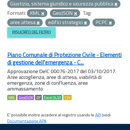
Giustizia, sistema giuridico e sicurezza pubblica
Formati:
KML
GeoJSON
Tag:
aree attesa
edifici strategici
PCPC
RISULTATO DEL FILTRO
Piano Comunale di Protezione Civile - Elementi
di gestione dell'emergenza - C...
Approvazione DelC 00076-2017 del 03/10/2017.
Aree accoglienza, aree di attesa, viabilità di
emergenza, zone di confluenza, aree
ammassamento
KML
GeoJSON
ZIP
Excel XLSX
CSV
E' possibile inoltre accedere al registro usando le
API
(vedi
Documentazione API
).