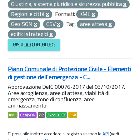
Giustizia, sistema giuridico e sicurezza pubblica
Regioni e città
Formati:
KML
GeoJSON
CSV
Tag:
aree attesa
edifici strategici
RISULTATO DEL FILTRO
Piano Comunale di Protezione Civile - Elementi
di gestione dell'emergenza - C...
Approvazione DelC 00076-2017 del 03/10/2017.
Aree accoglienza, aree di attesa, viabilità di
emergenza, zone di confluenza, aree
ammassamento
KML
GeoJSON
ZIP
Excel XLSX
CSV
E' possibile inoltre accedere al registro usando le
API
(vedi