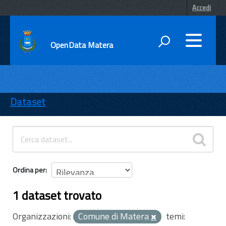
Accedi
OpenData Matera
DATI
ENTI
Dataset
TEMI
INFORMAZIONI
Ordina per
1 dataset trovato
Organizzazioni:
Comune di Matera
temi: