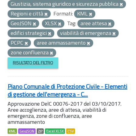
Giustizia, sistema giuridico e sicurezza pubblica
Regioni e città
Formati:
KML
GeoJSON
XLSX
Tag:
aree attesa
edifici strategici
viabilità di emergenza
PCPC
aree ammassamento
zone confluenza
RISULTATO DEL FILTRO
Piano Comunale di Protezione Civile - Elementi
di gestione dell'emergenza - C...
Approvazione DelC 00076-2017 del 03/10/2017.
Aree accoglienza, aree di attesa, viabilità di
emergenza, zone di confluenza, aree
ammassamento
KML
GeoJSON
ZIP
Excel XLSX
CSV