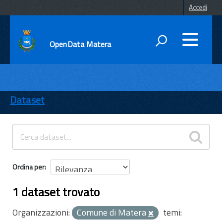
Accedi
OpenData Matera
DATI
ENTI
Dataset
TEMI
INFORMAZIONI
Ordina per
1 dataset trovato
Organizzazioni:
Comune di Matera
temi: