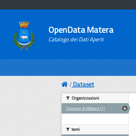
OpenData Matera
Catalogo dei Dati Aperti
Dataset
Organizzazioni
Comune di Matera (1)
temi