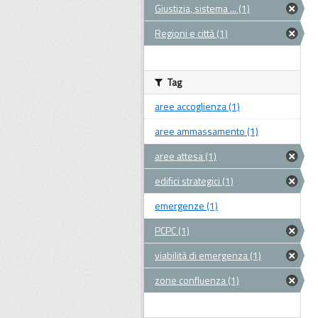
Giustizia, sistema ... (1)
Regioni e città (1)
Tag
aree accoglienza (1)
aree ammassamento (1)
aree attesa (1)
edifici strategici (1)
emergenze (1)
PCPC (1)
viabilità di emergenza (1)
zone confluenza (1)