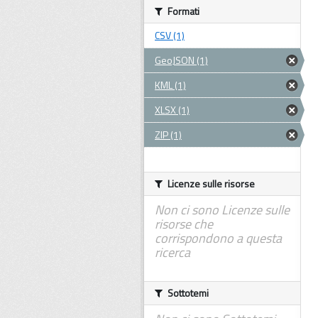
Formati
CSV (1)
GeoJSON (1)
KML (1)
XLSX (1)
ZIP (1)
Licenze sulle risorse
Non ci sono Licenze sulle
risorse che
corrispondono a questa
ricerca
Sottotemi