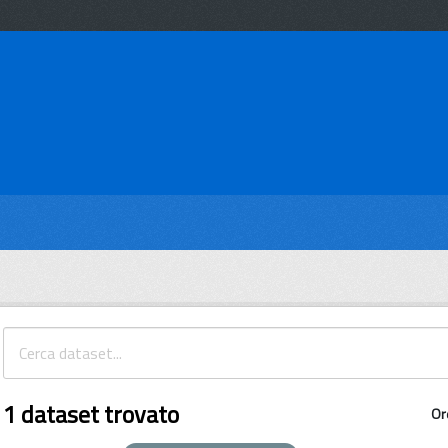
1 dataset trovato
Or