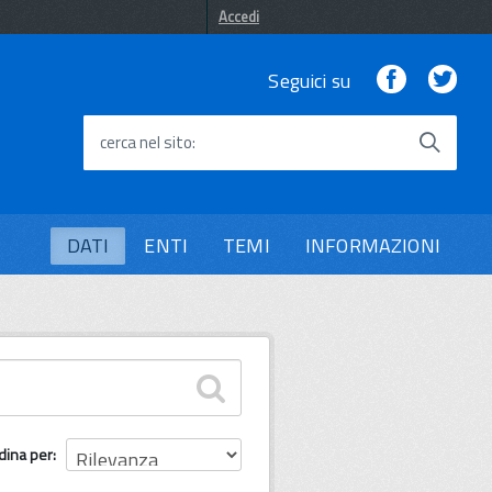
Accedi
Facebook
Twi
Seguici su
cerca nel sito
DATI
ENTI
TEMI
INFORMAZIONI
dina per