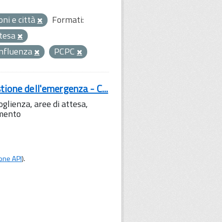
oni e città
Formati:
ttesa
onfluenza
PCPC
tione dell'emergenza - C...
lienza, aree di attesa,
amento
one API
).