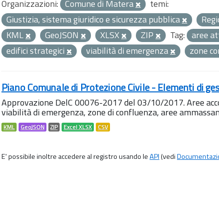
Organizzazioni:
Comune di Matera
temi:
Giustizia, sistema giuridico e sicurezza pubblica
Regi
KML
GeoJSON
XLSX
ZIP
Tag:
aree a
edifici strategici
viabilità di emergenza
zone c
Piano Comunale di Protezione Civile - Elementi di ges
Approvazione DelC 00076-2017 del 03/10/2017. Aree accog
viabilità di emergenza, zone di confluenza, aree ammass
KML
GeoJSON
ZIP
Excel XLSX
CSV
E' possibile inoltre accedere al registro usando le
API
(vedi
Documentazi