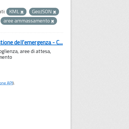
ti:
KML
GeoJSON
aree ammassamento
tione dell'emergenza - C...
lienza, aree di attesa,
amento
one API
).