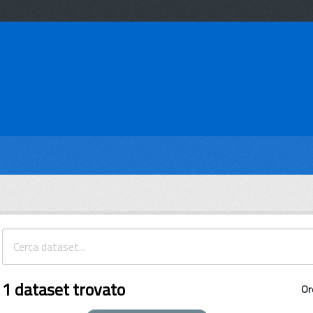
1 dataset trovato
Or