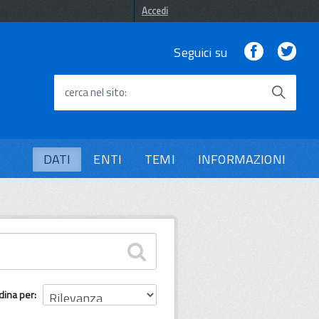
Accedi
Facebook
Twi
Seguici su
cerca nel sito
DATI
ENTI
TEMI
INFORMAZIONI
dina per