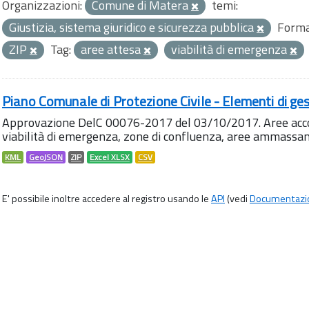
Organizzazioni:
Comune di Matera
temi:
Giustizia, sistema giuridico e sicurezza pubblica
Forma
ZIP
Tag:
aree attesa
viabilità di emergenza
Piano Comunale di Protezione Civile - Elementi di ges
Approvazione DelC 00076-2017 del 03/10/2017. Aree accog
viabilità di emergenza, zone di confluenza, aree ammass
KML
GeoJSON
ZIP
Excel XLSX
CSV
E' possibile inoltre accedere al registro usando le
API
(vedi
Documentazi