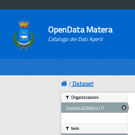
OpenData Matera
Catalogo dei Dati Aperti
Dataset
Organizzazioni
Comune di Matera (1)
temi