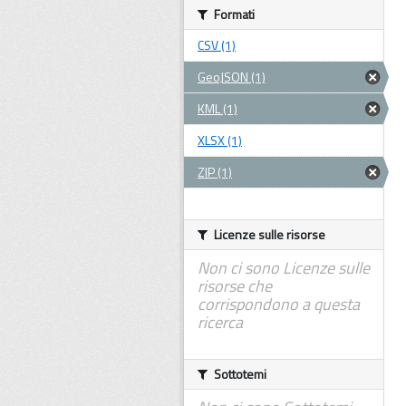
Formati
CSV (1)
GeoJSON (1)
KML (1)
XLSX (1)
ZIP (1)
Licenze sulle risorse
Non ci sono Licenze sulle
risorse che
corrispondono a questa
ricerca
Sottotemi