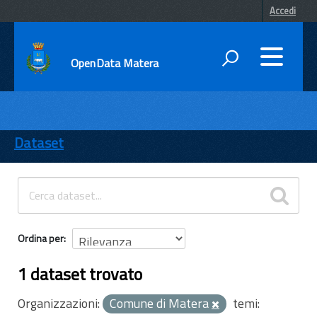
Accedi
OpenData Matera
DATI
ENTI
Dataset
TEMI
INFORMAZIONI
Ordina per
1 dataset trovato
Organizzazioni:
Comune di Matera
temi: