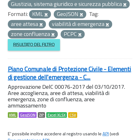
Giustizia, sistema giuridico e sicurezza pubblica
Formati:
KML
GeoJSON
Tag:
aree attesa
viabilità di emergenza
zone confluenza
PCPC
RISULTATO DEL FILTRO
Piano Comunale di Protezione Civile - Elementi
di gestione dell'emergenza - C...
Approvazione DelC 00076-2017 del 03/10/2017.
Aree accoglienza, aree di attesa, viabilità di
emergenza, zone di confluenza, aree
ammassamento
KML
GeoJSON
ZIP
Excel XLSX
CSV
E' possibile inoltre accedere al registro usando le
API
(vedi