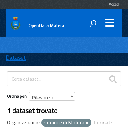
Accedi
OpenData Matera
DATI
ENTI
Dataset
TEMI
INFORMAZIONI
Ordina per
1 dataset trovato
Organizzazioni:
Comune di Matera
Formati: