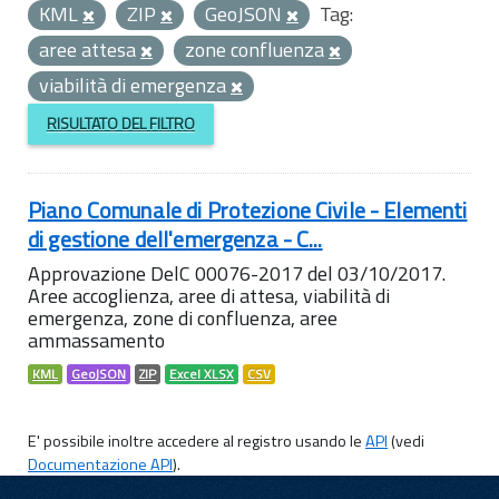
KML
ZIP
GeoJSON
Tag:
aree attesa
zone confluenza
viabilità di emergenza
RISULTATO DEL FILTRO
Piano Comunale di Protezione Civile - Elementi
di gestione dell'emergenza - C...
Approvazione DelC 00076-2017 del 03/10/2017.
Aree accoglienza, aree di attesa, viabilità di
emergenza, zone di confluenza, aree
ammassamento
KML
GeoJSON
ZIP
Excel XLSX
CSV
E' possibile inoltre accedere al registro usando le
API
(vedi
Documentazione API
).