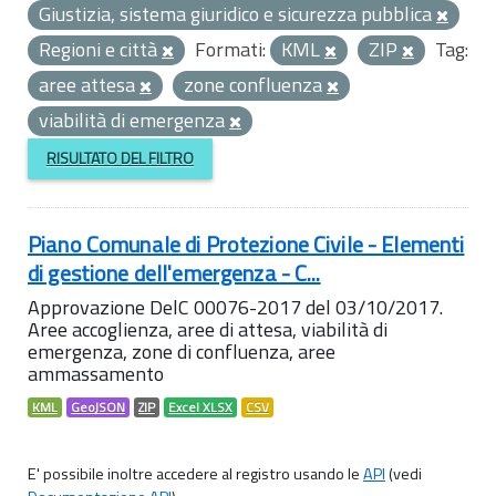
Giustizia, sistema giuridico e sicurezza pubblica
Regioni e città
Formati:
KML
ZIP
Tag:
aree attesa
zone confluenza
viabilità di emergenza
RISULTATO DEL FILTRO
Piano Comunale di Protezione Civile - Elementi
di gestione dell'emergenza - C...
Approvazione DelC 00076-2017 del 03/10/2017.
Aree accoglienza, aree di attesa, viabilità di
emergenza, zone di confluenza, aree
ammassamento
KML
GeoJSON
ZIP
Excel XLSX
CSV
E' possibile inoltre accedere al registro usando le
API
(vedi