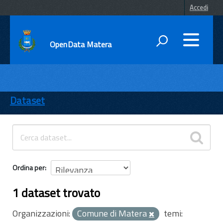
Accedi
OpenData Matera
DATI
ENTI
Dataset
TEMI
INFORMAZIONI
Ordina per
1 dataset trovato
Organizzazioni:
Comune di Matera
temi: