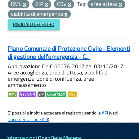
KML
ZIP
CSV
Tag:
aree attesa
viabilità di emergenza
RISULTATO DEL FILTRO
Piano Comunale di Protezione Civile - Elementi
di gestione dell'emergenza - C...
Approvazione DelC 00076-2017 del 03/10/2017.
Aree accoglienza, aree di attesa, viabilità di
emergenza, zone di confluenza, aree
ammassamento
KML
GeoJSON
ZIP
Excel XLSX
CSV
E' possibile inoltre accedere al registro usando le
API
(vedi
Documentazione API
).
Informazioni OpenData Matera