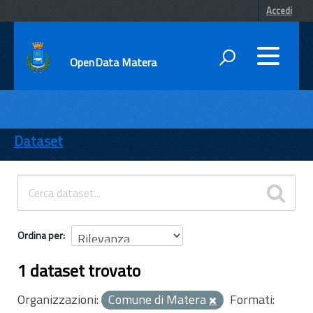
Accedi
OpenData Matera
DATI
ENTI
Dataset
TEMI
INFORMAZIONI
Ordina per
1 dataset trovato
Organizzazioni:
Comune di Matera
Formati: