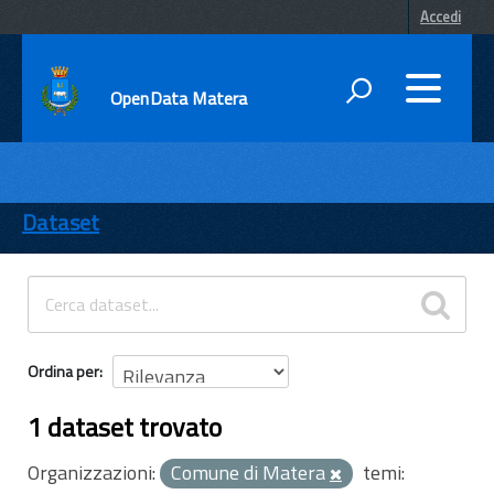
Accedi
OpenData Matera
DATI
ENTI
Dataset
TEMI
INFORMAZIONI
Ordina per
1 dataset trovato
Organizzazioni:
Comune di Matera
temi: