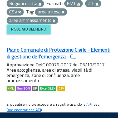
Regioni e città
Formati:
KML
ZIP
CSV
Tag:
aree attesa
aree ammassamento
RISULTATO DEL FILTRO
Piano Comunale di Protezione Civile - Elementi
di gestione dell'emergenza - C...
Approvazione DelC 00076-2017 del 03/10/2017.
Aree accoglienza, aree di attesa, viabilità di
emergenza, zone di confluenza, aree
ammassamento
KML
GeoJSON
ZIP
Excel XLSX
CSV
E' possibile inoltre accedere al registro usando le
API
(vedi
Documentazione API
).