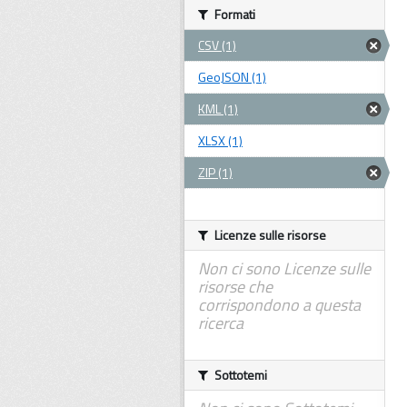
Formati
CSV (1)
GeoJSON (1)
KML (1)
XLSX (1)
ZIP (1)
Licenze sulle risorse
Non ci sono Licenze sulle
risorse che
corrispondono a questa
ricerca
Sottotemi