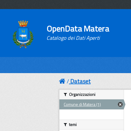
OpenData Matera
Catalogo dei Dati Aperti
Dataset
Organizzazioni
Comune di Matera (1)
temi