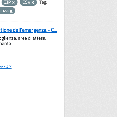
ZIP
CSV
Tag:
genza
tione dell'emergenza - C...
lienza, aree di attesa,
amento
one API
).