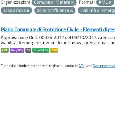
Organizzazioni:
Comune di Matera
Formati:
KML
aree attesa
zone confluenza
viabilità di emer
Piano Comunale di Protezione Civile - Elementi di ges
Approvazione DelC 00076-2017 del 03/10/2017. Aree accog
viabilità di emergenza, zone di confluenza, aree ammass
KML
GeoJSON
ZIP
Excel XLSX
CSV
E' possibile inoltre accedere al registro usando le
API
(vedi
Documentazi