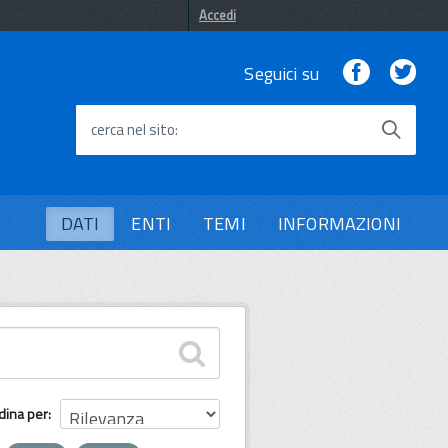
Accedi
Facebook
Twi
Seguici su
cerca nel sito
DATI
ENTI
TEMI
INFORMAZIONI
dina per