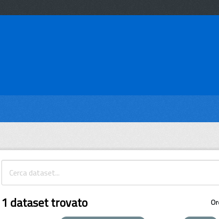
1 dataset trovato
Or