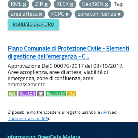
KML
ZIP
XLSX
GeoJSON
Tag:
aree attesa
PCPC
zone confluenza
RISULTATO DEL FILTRO
Piano Comunale di Protezione Civile - Elementi
di gestione dell'emergenza - C...
Approvazione DelC 00076-2017 del 03/10/2017.
Aree accoglienza, aree di attesa, viabilità di
emergenza, zone di confluenza, aree
ammassamento
KML
GeoJSON
ZIP
Excel XLSX
CSV
E' possibile inoltre accedere al registro usando le
API
(vedi
Documentazione API
).
Informazioni OpenData Matera