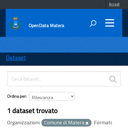
Accedi
OpenData Matera
DATI
ENTI
Dataset
TEMI
INFORMAZIONI
Ordina per
1 dataset trovato
Organizzazioni:
Comune di Matera
Formati: