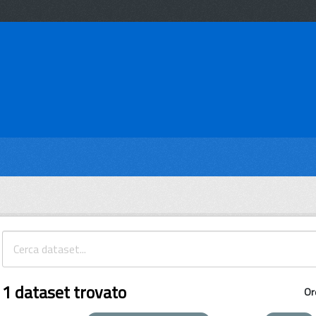
1 dataset trovato
Or