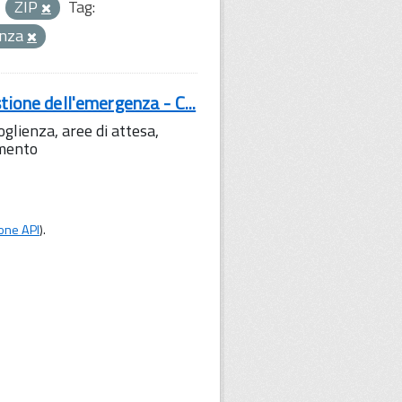
ZIP
Tag:
enza
tione dell'emergenza - C...
lienza, aree di attesa,
amento
one API
).