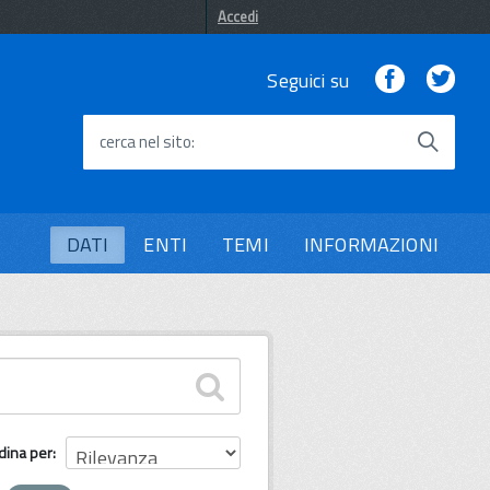
Accedi
Facebook
Twi
Seguici su
cerca nel sito
DATI
ENTI
TEMI
INFORMAZIONI
dina per