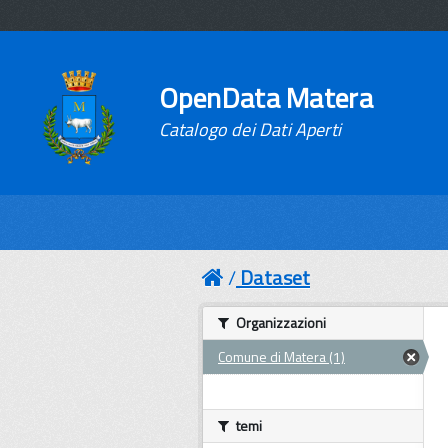
OpenData Matera
Catalogo dei Dati Aperti
Dataset
Organizzazioni
Comune di Matera (1)
temi