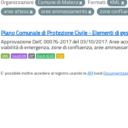
Organizzazioni:
Comune di Matera
Formati:
KML
aree attesa
aree ammassamento
zone conflu
Piano Comunale di Protezione Civile - Elementi di ges
Approvazione DelC 00076-2017 del 03/10/2017. Aree accog
viabilità di emergenza, zone di confluenza, aree ammass
KML
GeoJSON
ZIP
Excel XLSX
CSV
E' possibile inoltre accedere al registro usando le
API
(vedi
Documentazi