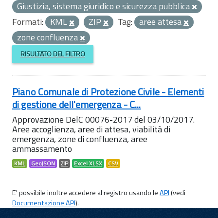
Giustizia, sistema giuridico e sicurezza pubblica
Formati:
KML
ZIP
Tag:
aree attesa
zone confluenza
RISULTATO DEL FILTRO
Piano Comunale di Protezione Civile - Elementi
di gestione dell'emergenza - C...
Approvazione DelC 00076-2017 del 03/10/2017.
Aree accoglienza, aree di attesa, viabilità di
emergenza, zone di confluenza, aree
ammassamento
KML
GeoJSON
ZIP
Excel XLSX
CSV
E' possibile inoltre accedere al registro usando le
API
(vedi
Documentazione API
).