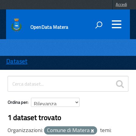
Accedi
OpenData Matera
DATI
ENTI
Dataset
TEMI
INFORMAZIONI
Ordina per
1 dataset trovato
Organizzazioni:
Comune di Matera
temi: